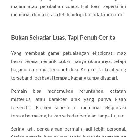
malam atau perubahan cuaca. Hal kecil seperti ini
membuat dunia terasa lebih hidup dan tidak monoton.
Bukan Sekadar Luas, Tapi Penuh Cerita
Yang membuat game petualangan eksplorasi map
besar terasa menarik bukan hanya ukurannya, tetapi
bagaimana dunia tersebut diisi. Ada cerita kecil yang
tersebar di berbagai tempat, kadang tanpa disadari.
Pemain bisa menemukan reruntuhan, catatan
misterius, atau karakter unik yang punya kisah
tersendiri. Elemen seperti ini membuat eksplorasi
terasa bermakna, bukan sekadar berjalan tanpa tujuan.
Sering kali, pengalaman bermain jadi lebih personal.
Setiap pemain bisa punya cerita berbeda tergantung