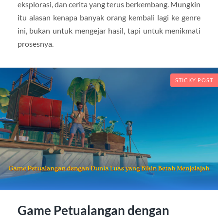
eksplorasi, dan cerita yang terus berkembang. Mungkin
itu alasan kenapa banyak orang kembali lagi ke genre
ini, bukan untuk mengejar hasil, tapi untuk menikmati
prosesnya.
STICKY POST
Game Petualangan dengan