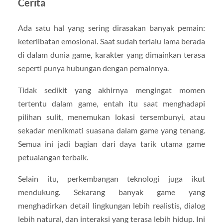
Cerita
Ada satu hal yang sering dirasakan banyak pemain:
keterlibatan emosional. Saat sudah terlalu lama berada
di dalam dunia game, karakter yang dimainkan terasa
seperti punya hubungan dengan pemainnya.
Tidak sedikit yang akhirnya mengingat momen
tertentu dalam game, entah itu saat menghadapi
pilihan sulit, menemukan lokasi tersembunyi, atau
sekadar menikmati suasana dalam game yang tenang.
Semua ini jadi bagian dari daya tarik utama game
petualangan terbaik.
Selain itu, perkembangan teknologi juga ikut
mendukung. Sekarang banyak game yang
menghadirkan detail lingkungan lebih realistis, dialog
lebih natural, dan interaksi yang terasa lebih hidup. Ini