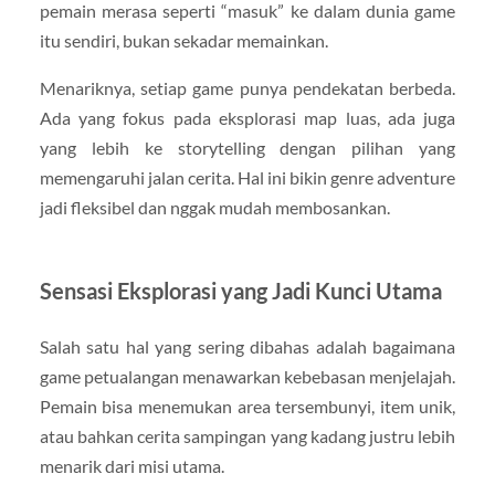
pemain merasa seperti “masuk” ke dalam dunia game
itu sendiri, bukan sekadar memainkan.
Menariknya, setiap game punya pendekatan berbeda.
Ada yang fokus pada eksplorasi map luas, ada juga
yang lebih ke storytelling dengan pilihan yang
memengaruhi jalan cerita. Hal ini bikin genre adventure
jadi fleksibel dan nggak mudah membosankan.
Sensasi Eksplorasi yang Jadi Kunci Utama
Salah satu hal yang sering dibahas adalah bagaimana
game petualangan menawarkan kebebasan menjelajah.
Pemain bisa menemukan area tersembunyi, item unik,
atau bahkan cerita sampingan yang kadang justru lebih
menarik dari misi utama.