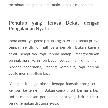
membuat pengalaman bermain semakin mendalam.
Penutup yang Terasa Dekat dengan
Pengalaman Nyata
Pada akhirnya, game petualangan terbaik selalu punya
tempat sendiri di hati para pemain. Bukan karena
selalu sempurna, tapi karena mampu menghadirkan
pengalaman yang berbeda setiap kali dimainkan.
Kadang sederhana, kadang kompleks, tapi hampir
selalu meninggalkan kesan.
Mungkin itu juga alasan kenapa banyak orang terus
kembali ke genre ini. Bukan cuma untuk bermain, tapi
untuk merasakan perjalanan baru yang belum tentu
bisa ditemukan di dunia nyata.