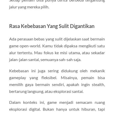
jalur yang mereka pilih.
Rasa Kebebasan Yang Sulit Digantikan
Ada perasaan bebas yang sulit dijelaskan saat bermain
game open-world. Kamu tidak dipaksa mengikuti satu
alur tertentu. Mau fokus ke misi utama, atau sekadar
jalan-jalan santai, semuanya sah-sah saja.
Kebebasan ini juga sering didukung oleh mekanik
gameplay yang fleksibel. Misalnya, pemain bisa
memilih gaya bermain sendiri, apakah ingin stealth,
bertarung langsung, atau eksplorasi santai.
Dalam konteks ini, game menjadi semacam ruang
eksplorasi digital. Bukan hanya untuk hiburan, tapi