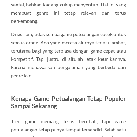
santai, bahkan kadang cukup menyentuh. Hal ini yang
membuat genre ini tetap relevan dan terus
berkembang.
Di sisi lain, tidak semua game petualangan cocok untuk
semua orang. Ada yang merasa alurnya terlalu lambat,
terutama bagi yang terbiasa dengan game cepat atau
kompetitif. Tapi justru di situlah letak keunikannya,
karena menawarkan pengalaman yang berbeda dari
genre lain.
Kenapa Game Petualangan Tetap Populer
Sampai Sekarang
Tren game memang terus berubah, tapi game
petualangan tetap punya tempat tersendiri. Salah satu