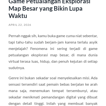
Game Petualangan Eksplorasi
Map Besar yang Bikin Lupa
Waktu
APRIL 22, 2026
Pernah nggak sih, kamu buka game cuma niat sebentar,
tapi tahu-tahu sudah berjam-jam karena terlalu asyik
menjelajah? Fenomena ini sering terjadi di game
petualangan eksplorasi map besar, di mana dunia
virtual terasa luas, hidup, dan penuh kejutan di setiap
sudutnya.
Genre ini bukan sekadar soal menyelesaikan misi. Ada
sensasi tersendiri saat pemain bebas berjalan ke arah
mana saja, menemukan tempat tersembunyi, atau
sekadar menikmati pemandangan digital yang dibuat
dengan detail tinggi. Inilah yang membuat banyak