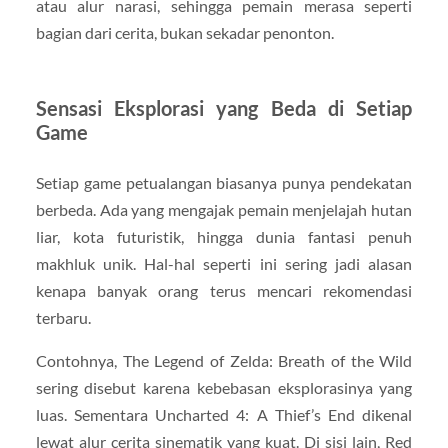
atau alur narasi, sehingga pemain merasa seperti
bagian dari cerita, bukan sekadar penonton.
Sensasi Eksplorasi yang Beda di Setiap
Game
Setiap game petualangan biasanya punya pendekatan
berbeda. Ada yang mengajak pemain menjelajah hutan
liar, kota futuristik, hingga dunia fantasi penuh
makhluk unik. Hal-hal seperti ini sering jadi alasan
kenapa banyak orang terus mencari rekomendasi
terbaru.
Contohnya,
The Legend of Zelda: Breath of the Wild
sering disebut karena kebebasan eksplorasinya yang
luas. Sementara
Uncharted 4: A Thief’s End
dikenal
lewat alur cerita sinematik yang kuat. Di sisi lain,
Red