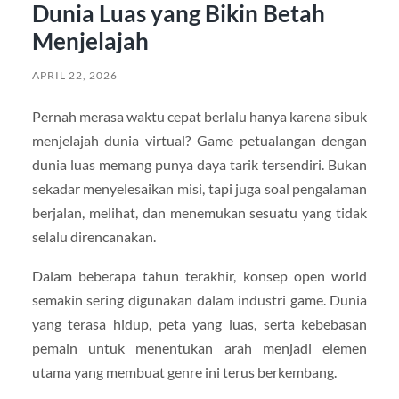
Dunia Luas yang Bikin Betah
Menjelajah
APRIL 22, 2026
Pernah merasa waktu cepat berlalu hanya karena sibuk
menjelajah dunia virtual? Game petualangan dengan
dunia luas memang punya daya tarik tersendiri. Bukan
sekadar menyelesaikan misi, tapi juga soal pengalaman
berjalan, melihat, dan menemukan sesuatu yang tidak
selalu direncanakan.
Dalam beberapa tahun terakhir, konsep open world
semakin sering digunakan dalam industri game. Dunia
yang terasa hidup, peta yang luas, serta kebebasan
pemain untuk menentukan arah menjadi elemen
utama yang membuat genre ini terus berkembang.