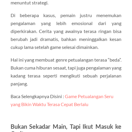
menuntut strategi.
Di beberapa kasus, pemain justru menemukan
pengalaman yang lebih emosional dari yang
diperkirakan. Cerita yang awalnya terasa ringan bisa
berubah jadi dramatis, bahkan meninggalkan kesan
cukup lama setelah game selesai dimainkan.
Hal ini yang membuat genre petualangan terasa “beda”.
Bukan cuma hiburan sesaat, tapi juga pengalaman yang
kadang terasa seperti mengikuti sebuah perjalanan
panjang.
Baca Selengkapnya Disini :
Game Petualangan Seru
yang Bikin Waktu Terasa Cepat Berlalu
Bukan Sekadar Main, Tapi Ikut Masuk ke