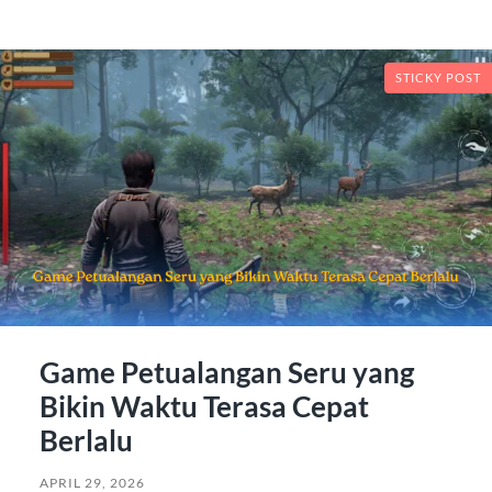
STICKY POST
Game Petualangan Seru yang
Bikin Waktu Terasa Cepat
Berlalu
APRIL 29, 2026