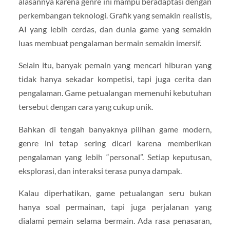
alasannya karena genre ini mampu beradaptasi dengan
perkembangan teknologi. Grafik yang semakin realistis,
AI yang lebih cerdas, dan dunia game yang semakin
luas membuat pengalaman bermain semakin imersif.
Selain itu, banyak pemain yang mencari hiburan yang
tidak hanya sekadar kompetisi, tapi juga cerita dan
pengalaman. Game petualangan memenuhi kebutuhan
tersebut dengan cara yang cukup unik.
Bahkan di tengah banyaknya pilihan game modern,
genre ini tetap sering dicari karena memberikan
pengalaman yang lebih “personal”. Setiap keputusan,
eksplorasi, dan interaksi terasa punya dampak.
Kalau diperhatikan, game petualangan seru bukan
hanya soal permainan, tapi juga perjalanan yang
dialami pemain selama bermain. Ada rasa penasaran,