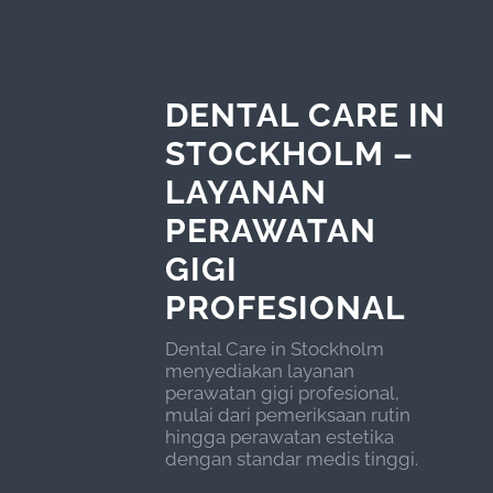
DENTAL CARE IN
STOCKHOLM –
LAYANAN
PERAWATAN
GIGI
PROFESIONAL
Dental Care in Stockholm
menyediakan layanan
perawatan gigi profesional,
mulai dari pemeriksaan rutin
hingga perawatan estetika
dengan standar medis tinggi.