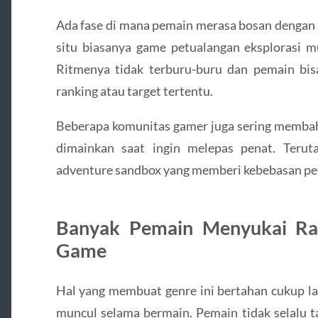
Ada fase di mana pemain merasa bosan dengan p
situ biasanya game petualangan eksplorasi m
Ritmenya tidak terburu-buru dan pemain bi
ranking atau target tertentu.
Beberapa komunitas gamer juga sering membah
dimainkan saat ingin melepas penat. Teru
adventure sandbox yang memberi kebebasan pe
Banyak Pemain Menyukai Ra
Game
Hal yang membuat genre ini bertahan cukup la
muncul selama bermain. Pemain tidak selalu t