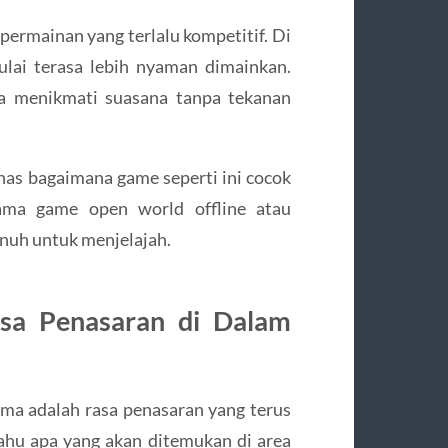
ermainan yang terlalu kompetitif. Di
ulai terasa lebih nyaman dimainkan.
sa menikmati suasana tanpa tekanan
as bagaimana game seperti ini cocok
tama game open world offline atau
nuh untuk menjelajah.
sa Penasaran di Dalam
ma adalah rasa penasaran yang terus
ahu apa yang akan ditemukan di area