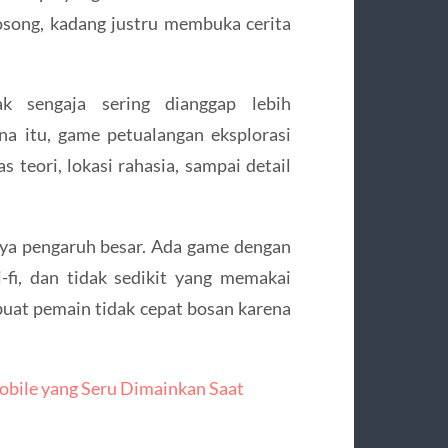
song, kadang justru membuka cerita
k sengaja sering dianggap lebih
a itu, game petualangan eksplorasi
teori, lokasi rahasia, sampai detail
nya pengaruh besar. Ada game dengan
fi, dan tidak sedikit yang memakai
mbuat pemain tidak cepat bosan karena
bile yang Seru Dimainkan Saat