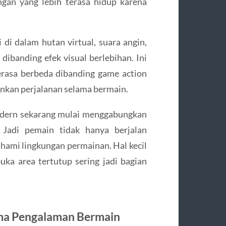
gan yang lebih terasa hidup karena
di dalam hutan virtual, suara angin,
dibanding efek visual berlebihan. Ini
rasa berbeda dibanding game action
inkan perjalanan selama bermain.
odern sekarang mulai menggabungkan
. Jadi pemain tidak hanya berjalan
ahami lingkungan permainan. Hal kecil
ka area tertutup sering jadi bagian
ama Pengalaman Bermain