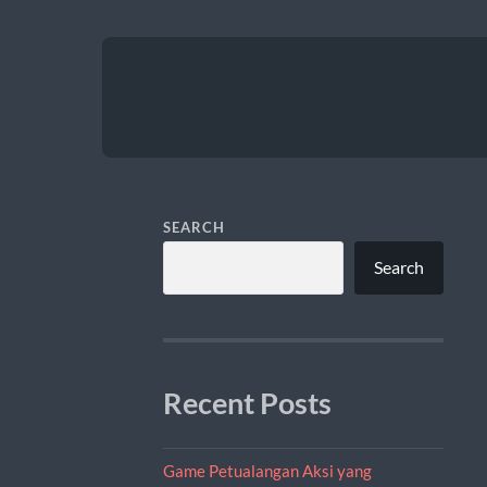
SEARCH
Search
Recent Posts
Game Petualangan Aksi yang